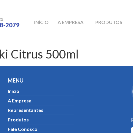
to
INÍCIO
A EMPRESA
PRODUTOS
58-2079
ki Citrus 500ml
MENU
Início
A Empresa
Representantes
Produtos
Fale Conosco